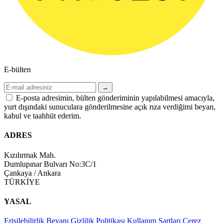
E-bülten
→
E-posta adresimin, bülten gönderiminin yapılabilmesi amacıyla,
yurt dışındaki sunuculara gönderilmesine açık rıza verdiğimi beyan,
kabul ve taahhüt ederim.
ADRES
Kızılırmak Mah.
Dumlupınar Bulvarı No:3C/1
Çankaya / Ankara
TÜRKİYE
YASAL
Erişilebilirlik Beyanı
Gizlilik Politikası
Kullanım Şartları
Çerez