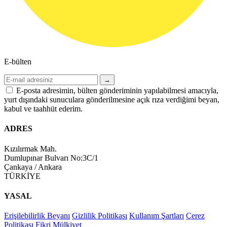
E-bülten
→
E-posta adresimin, bülten gönderiminin yapılabilmesi amacıyla,
yurt dışındaki sunuculara gönderilmesine açık rıza verdiğimi beyan,
kabul ve taahhüt ederim.
ADRES
Kızılırmak Mah.
Dumlupınar Bulvarı No:3C/1
Çankaya / Ankara
TÜRKİYE
YASAL
Erişilebilirlik Beyanı
Gizlilik Politikası
Kullanım Şartları
Çerez
Politikası
Fikri Mülkiyet