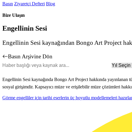
Basın
Ziyaretçi Defteri
Blog
Bize Ulaşın
Engellinin Sesi
Engellinin Sesi kaynağından Bongo Art Project hakk
Basın Arşivine Dön
Engellinin Sesi kaynağında Bongo Art Project hakkında yayınlanan tüm 
sosyal girişimdir. Kapsayıcı müze ve erişilebilir müze çözümleri hakk
Görme engelliler için tarihi eserlerin üç boyutlu modellemeleri hazırla