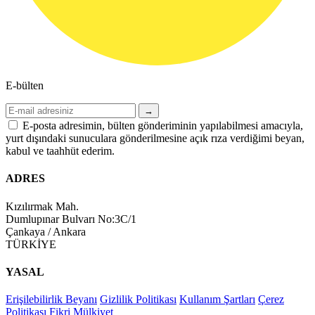
E-bülten
→
E-posta adresimin, bülten gönderiminin yapılabilmesi amacıyla,
yurt dışındaki sunuculara gönderilmesine açık rıza verdiğimi beyan,
kabul ve taahhüt ederim.
ADRES
Kızılırmak Mah.
Dumlupınar Bulvarı No:3C/1
Çankaya / Ankara
TÜRKİYE
YASAL
Erişilebilirlik Beyanı
Gizlilik Politikası
Kullanım Şartları
Çerez
Politikası
Fikri Mülkiyet