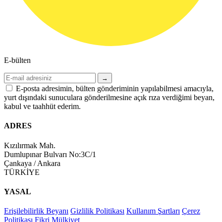
E-bülten
→
E-posta adresimin, bülten gönderiminin yapılabilmesi amacıyla,
yurt dışındaki sunuculara gönderilmesine açık rıza verdiğimi beyan,
kabul ve taahhüt ederim.
ADRES
Kızılırmak Mah.
Dumlupınar Bulvarı No:3C/1
Çankaya / Ankara
TÜRKİYE
YASAL
Erişilebilirlik Beyanı
Gizlilik Politikası
Kullanım Şartları
Çerez
Politikası
Fikri Mülkiyet