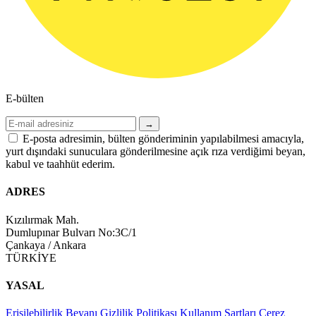
E-bülten
→
E-posta adresimin, bülten gönderiminin yapılabilmesi amacıyla,
yurt dışındaki sunuculara gönderilmesine açık rıza verdiğimi beyan,
kabul ve taahhüt ederim.
ADRES
Kızılırmak Mah.
Dumlupınar Bulvarı No:3C/1
Çankaya / Ankara
TÜRKİYE
YASAL
Erişilebilirlik Beyanı
Gizlilik Politikası
Kullanım Şartları
Çerez