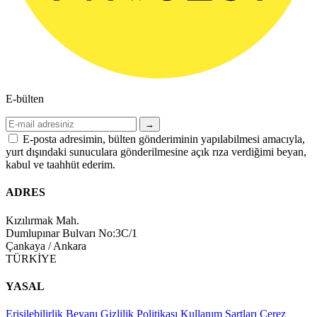
E-bülten
→
E-posta adresimin, bülten gönderiminin yapılabilmesi amacıyla,
yurt dışındaki sunuculara gönderilmesine açık rıza verdiğimi beyan,
kabul ve taahhüt ederim.
ADRES
Kızılırmak Mah.
Dumlupınar Bulvarı No:3C/1
Çankaya / Ankara
TÜRKİYE
YASAL
Erişilebilirlik Beyanı
Gizlilik Politikası
Kullanım Şartları
Çerez