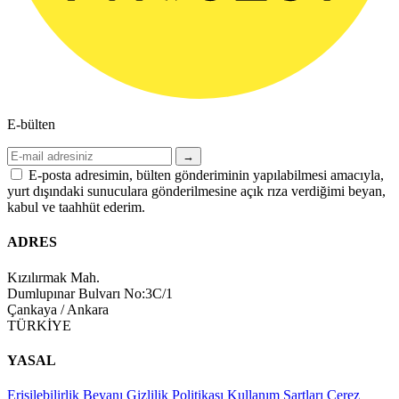
E-bülten
→
E-posta adresimin, bülten gönderiminin yapılabilmesi amacıyla,
yurt dışındaki sunuculara gönderilmesine açık rıza verdiğimi beyan,
kabul ve taahhüt ederim.
ADRES
Kızılırmak Mah.
Dumlupınar Bulvarı No:3C/1
Çankaya / Ankara
TÜRKİYE
YASAL
Erişilebilirlik Beyanı
Gizlilik Politikası
Kullanım Şartları
Çerez