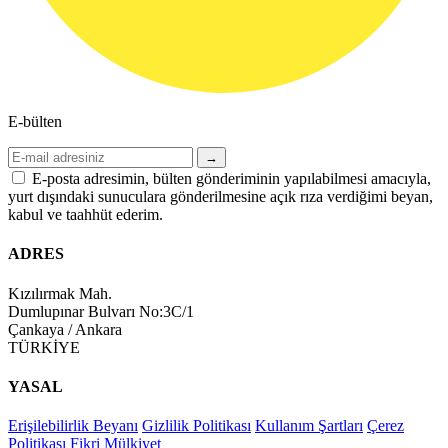
E-bülten
→
E-posta adresimin, bülten gönderiminin yapılabilmesi amacıyla,
yurt dışındaki sunuculara gönderilmesine açık rıza verdiğimi beyan,
kabul ve taahhüt ederim.
ADRES
Kızılırmak Mah.
Dumlupınar Bulvarı No:3C/1
Çankaya / Ankara
TÜRKİYE
YASAL
Erişilebilirlik Beyanı
Gizlilik Politikası
Kullanım Şartları
Çerez
Politikası
Fikri Mülkiyet