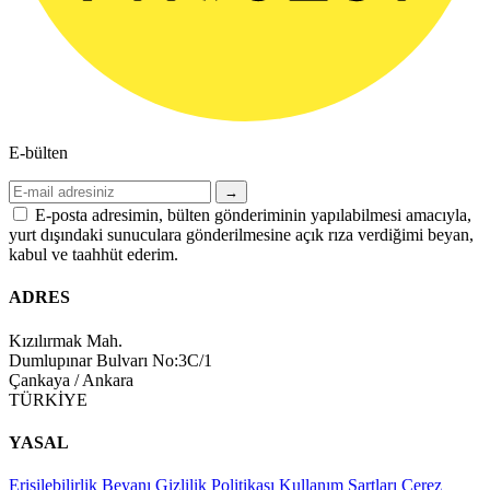
E-bülten
→
E-posta adresimin, bülten gönderiminin yapılabilmesi amacıyla,
yurt dışındaki sunuculara gönderilmesine açık rıza verdiğimi beyan,
kabul ve taahhüt ederim.
ADRES
Kızılırmak Mah.
Dumlupınar Bulvarı No:3C/1
Çankaya / Ankara
TÜRKİYE
YASAL
Erişilebilirlik Beyanı
Gizlilik Politikası
Kullanım Şartları
Çerez