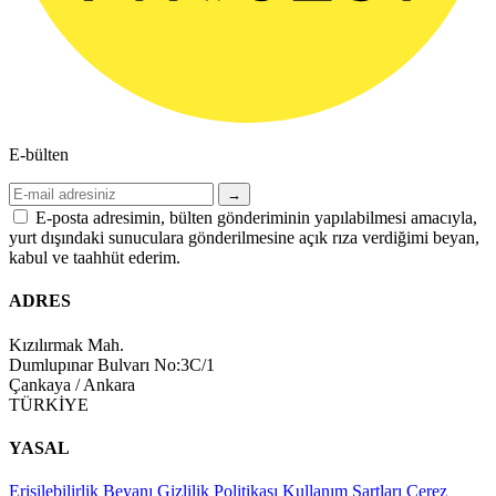
E-bülten
→
E-posta adresimin, bülten gönderiminin yapılabilmesi amacıyla,
yurt dışındaki sunuculara gönderilmesine açık rıza verdiğimi beyan,
kabul ve taahhüt ederim.
ADRES
Kızılırmak Mah.
Dumlupınar Bulvarı No:3C/1
Çankaya / Ankara
TÜRKİYE
YASAL
Erişilebilirlik Beyanı
Gizlilik Politikası
Kullanım Şartları
Çerez