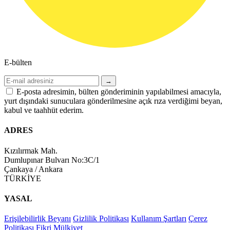
E-bülten
→
E-posta adresimin, bülten gönderiminin yapılabilmesi amacıyla,
yurt dışındaki sunuculara gönderilmesine açık rıza verdiğimi beyan,
kabul ve taahhüt ederim.
ADRES
Kızılırmak Mah.
Dumlupınar Bulvarı No:3C/1
Çankaya / Ankara
TÜRKİYE
YASAL
Erişilebilirlik Beyanı
Gizlilik Politikası
Kullanım Şartları
Çerez
Politikası
Fikri Mülkiyet