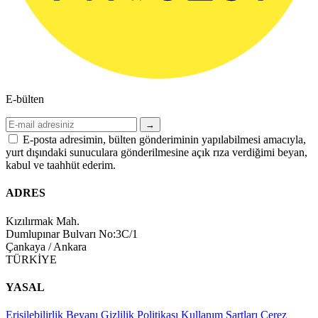
E-bülten
→
E-posta adresimin, bülten gönderiminin yapılabilmesi amacıyla,
yurt dışındaki sunuculara gönderilmesine açık rıza verdiğimi beyan,
kabul ve taahhüt ederim.
ADRES
Kızılırmak Mah.
Dumlupınar Bulvarı No:3C/1
Çankaya / Ankara
TÜRKİYE
YASAL
Erişilebilirlik Beyanı
Gizlilik Politikası
Kullanım Şartları
Çerez