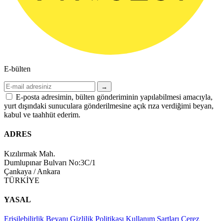
E-bülten
→
E-posta adresimin, bülten gönderiminin yapılabilmesi amacıyla,
yurt dışındaki sunuculara gönderilmesine açık rıza verdiğimi beyan,
kabul ve taahhüt ederim.
ADRES
Kızılırmak Mah.
Dumlupınar Bulvarı No:3C/1
Çankaya / Ankara
TÜRKİYE
YASAL
Erişilebilirlik Beyanı
Gizlilik Politikası
Kullanım Şartları
Çerez