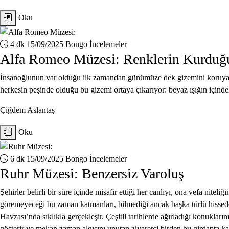
Oku
4 dk
15/09/2025
Bongo İncelemeler
Alfa Romeo Müzesi: Renklerin Kurduğ
İnsanoğlunun var olduğu ilk zamandan günümüze dek gizemini koruyan ış
herkesin peşinde olduğu bu gizemi ortaya çıkarıyor: beyaz ışığın içindek
Çiğdem Aslantaş
Oku
6 dk
15/09/2025
Bongo İncelemeler
Ruhr Müzesi: Benzersiz Varoluş
Şehirler belirli bir süre içinde misafir ettiği her canlıyı, ona vefa nite
göremeyeceği bu zaman katmanları, bilmediği ancak başka türlü hissedeb
Havzası’nda sıklıkla gerçekleşir. Çeşitli tarihlerde ağırladığı konuklar
gösterir ve mekan zaman algısını unutan ziyaretçi birden bu girdapta k