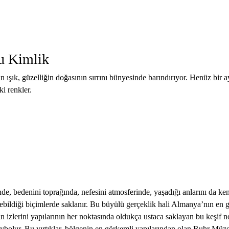
u Kimlik
ık, güzelliğin doğasının sırrını bünyesinde barındırıyor. Henüz bir ay
i renkler.
liğinde, bedenini toprağında, nefesini atmosferinde, yaşadığı anlarını da k
ildiği biçimlerde saklanır. Bu büyülü gerçeklik hali Almanya’nın en gi
ının izlerini yapılarının her noktasında oldukça ustaca saklayan bu keşif
aybolur. Bu yırtıklar, bölgenin en görkemli yapılarından olan Ruhr Müz