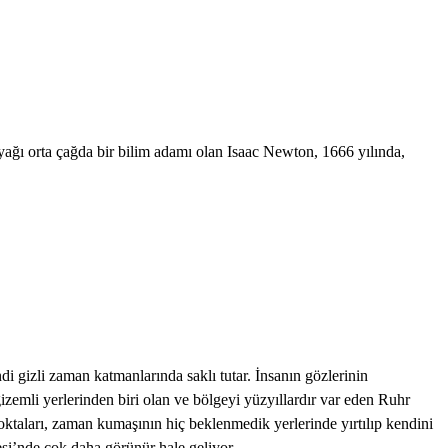
ağı orta çağda bir bilim adamı olan Isaac Newton, 1666 yılında,
endi gizli zaman katmanlarında saklı tutar. İnsanın gözlerinin
zemli yerlerinden biri olan ve bölgeyi yüzyıllardır var eden Ruhr
 noktaları, zaman kumaşının hiç beklenmedik yerlerinde yırtılıp kendini
esi’nde çok daha görünür hale geliyor.