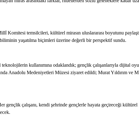
mayan miras arasındaki farklar, ritüellerden sözlü geleneklere kadar uzan
llî Komitesi temsilcileri, kültürel mirasın uluslararası boyutunu payla
liminin yaşatılma biçimleri üzerine değerli bir perspektif sundu.
al teknolojilerin kullanımına odaklandık; gençlik çalışanlarıyla dijital o
unda Anadolu Medeniyetleri Müzesi ziyaret edildi; Murat Yıldırım ve Mine
gençlik çalışanı, kendi şehrinde gençlerle hayata geçireceği kültürel m
decek.