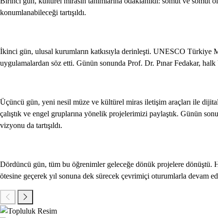
Birinci gün, kültürel mirasın tanımlarına odaklanıldı: somut ve somut ol
konumlanabileceği tartışıldı.
İkinci gün, ulusal kurumların katkısıyla derinleşti. UNESCO Türkiye Mi
uygulamalardan söz etti. Günün sonunda Prof. Dr. Pınar Fedakar, halk bi
Üçüncü gün, yeni nesil müze ve kültürel miras iletişim araçları ile dijit
çalıştık ve engel gruplarına yönelik projelerimizi paylaştık. Günün son
vizyonu da tartışıldı.
Dördüncü gün, tüm bu öğrenimler geleceğe dönük projelere dönüştü. Her 
ötesine geçerek yıl sonuna dek sürecek çevrimiçi oturumlarla devam e