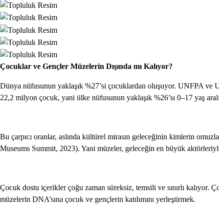
Çocuklar ve Gençler Müzelerin Dışında mı Kalıyor?
Dünya nüfusunun yaklaşık %27’si çocuklardan oluşuyor. UNFPA ve UNIC
22,2 milyon çocuk, yani ülke nüfusunun yaklaşık %26’sı 0–17 yaş aral
Bu çarpıcı oranlar, aslında kültürel mirasın geleceğinin kimlerin omuzl
Museums Summit, 2023). Yani müzeler, geleceğin en büyük aktörleriyle
Çocuk dostu içerikler çoğu zaman süreksiz, temsili ve sınırlı kalıyor. 
müzelerin DNA’sına çocuk ve gençlerin katılımını yerleştirmek.