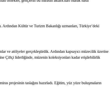
an örnekler, gençlerin bu mirasın aktarıcıları olarak nasıl
ştı. Ardından Kültür ve Turizm Bakanlığı uzmanları, Türkiye’deki
yunlar ve atölyeler gerçekleştirdik. Ardından kapsayıcı müzecilik üzerine
 Çiftçi liderliğinde, müzenin koleksiyonları kadar erişilebilirlik
iras projesinin taslağını hazırladı. Eğitim, yüz yüze buluşmaların