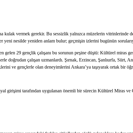
a kulak vermek gerekir. Bu sessizlik yalnızca müzelerin vitrinlerinde d
her yeni nesilde yeniden anlam bulur; geçmişin izlerini bugünün soruları
n gelen 29 gençlik çalışanı bu sorunun peşine düştü: Kültürel miras gençl
erle doğrudan çalışan uzmanlardı. Şırnak, Erzincan, Şanlıurfa, Siirt, 
liklerini ve gençlerle olan deneyimlerini Ankara’ya taşıyarak ortak bir ö
yal girişimi tarafından uygulanan önemli bir sürecin Kültürel Miras 