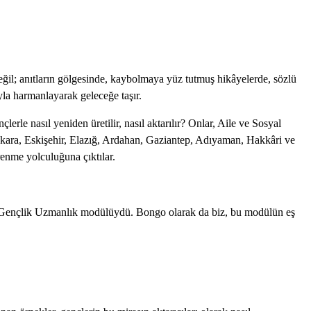
eğil; anıtların gölgesinde, kaybolmaya yüz tutmuş hikâyelerde, sözlü
yla harmanlayarak geleceğe taşır.
erle nasıl yeniden üretilir, nasıl aktarılır? Onlar, Aile ve Sosyal
Ankara, Eskişehir, Elazığ, Ardahan, Gaziantep, Adıyaman, Hakkâri ve
ğrenme yolculuğuna çıktılar.
ve Gençlik Uzmanlık modülüydü. Bongo olarak da biz, bu modülün eş