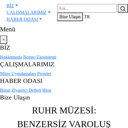
BİZ
ÇALIŞMALARIMIZ
Bize Ulaşın
TR
HABER ODASI
Menü
×
BİZ
Hakkımızda
Bongo Ekosistemi
ÇALIŞMALARIMIZ
Müze Uygulamaları
Projeler
HABER ODASI
Basın
Ziyaretçi Defteri
Blog
Bize Ulaşın
RUHR MÜZESI:
BENZERSIZ VAROLUŞ