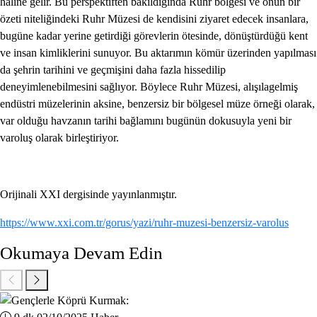
haline gelir. Bu perspektiften bakıldığında Ruhr bölgesi ve onun bir
özeti niteliğindeki Ruhr Müzesi de kendisini ziyaret edecek insanlara,
bugüne kadar yerine getirdiği görevlerin ötesinde, dönüştürdüğü kent
ve insan kimliklerini sunuyor. Bu aktarımın kömür üzerinden yapılması
da şehrin tarihini ve geçmişini daha fazla hissedilip
deneyimlenebilmesini sağlıyor. Böylece Ruhr Müzesi, alışılagelmiş
endüstri müzelerinin aksine, benzersiz bir bölgesel müze örneği olarak,
var olduğu havzanın tarihi bağlamını bugünün dokusuyla yeni bir
varoluş olarak birleştiriyor.
Orijinali XXI dergisinde yayınlanmıştır.
https://www.xxi.com.tr/gorus/yazi/ruhr-muzesi-benzersiz-varolus
Okumaya Devam Edin