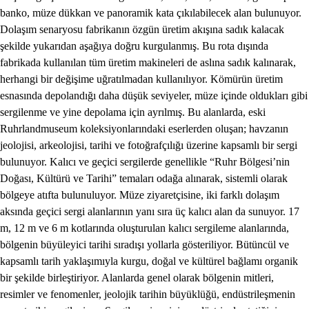
banko, müze dükkan ve panoramik kata çıkılabilecek alan bulunuyor.
Dolaşım senaryosu fabrikanın özgün üretim akışına sadık kalacak
şekilde yukarıdan aşağıya doğru kurgulanmış. Bu rota dışında
fabrikada kullanılan tüm üretim makineleri de aslına sadık kalınarak,
herhangi bir değişime uğratılmadan kullanılıyor. Kömürün üretim
esnasında depolandığı daha düşük seviyeler, müze içinde oldukları gibi
sergilenme ve yine depolama için ayrılmış. Bu alanlarda, eski
Ruhrlandmuseum koleksiyonlarındaki eserlerden oluşan; havzanın
jeolojisi, arkeolojisi, tarihi ve fotoğrafçılığı üzerine kapsamlı bir sergi
bulunuyor. Kalıcı ve geçici sergilerde genellikle “Ruhr Bölgesi’nin
Doğası, Kültürü ve Tarihi” temaları odağa alınarak, sistemli olarak
bölgeye atıfta bulunuluyor. Müze ziyaretçisine, iki farklı dolaşım
aksında geçici sergi alanlarının yanı sıra üç kalıcı alan da sunuyor. 17
m, 12 m ve 6 m kotlarında oluşturulan kalıcı sergileme alanlarında,
bölgenin büyüleyici tarihi sıradışı yollarla gösteriliyor. Bütüncül ve
kapsamlı tarih yaklaşımıyla kurgu, doğal ve kültürel bağlamı organik
bir şekilde birleştiriyor. Alanlarda genel olarak bölgenin mitleri,
resimler ve fenomenler, jeolojik tarihin büyüklüğü, endüstrileşmenin