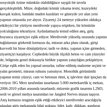
sosyolojik özüne mümkün olabildiğince saygılı bir tavırla
gerçekleştirildi. Müze, doğudaki kömür yıkama tesisi, kuzeydeki
kavşak kulesi, batıdaki maden kazıkları ve güneyde yer alan yeni
yapının ortasında yer alıyor. Ziyaretçi 24 metreye yükselen oldukça
etkileyici bir yürüyen merdivenle yapıya erişirken, bir kömürün
yolculuğunu tekrarlıyor. Aydınlatmayla temsil edilen ateş, giriş
boyunca ziyaretçiye eşlik ediyor. Merdivenle yükseliş sırasında yapının
tuğlalarının görkemli kırmızısı da, mirasın arka planı olarak, girişi
kuvvetli bir hisse dönüştürüyor; tarih ve doku, yapının içine girmeden,
ziyaretçiyi karşılıyor. Cephedeki büyük ölçekli beton ve cam yüzeyler
de, bölgenin genel dokusuyla birlikte yapının yataylığını pekiştiriyor.
Girişe eşlik eden bu yapısal unsurlar, rafine edilmiş malzeme seçimi ve
yalın geometri, mirasın ruhunu yansıtıyor. Monolitik görünümlü
yapının temiz yüzeyi, cam ve betonun ritmi, iç işlevlere dair ipuçları da
veriyor. HG Merz tarafından tasarlanan 5.000 metrekarelik iç mekan,
2006-2010 yılları arasında tasarlandı; müzenin grafik tasarımı L2M3,
sesli ve görsel medya tasarımları ise Jangled Nerves imzası taşıyor.
Ateş kırmızısı renginin eşlik ettiği etkileyici merdivenler aracılığıyla
ulaşılan giriş mekanında bilgi noktası, bilet, kafe, dükkan, gardırop