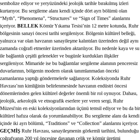
sembolize ediyor ve yeryüzündeki jeolojik tarihle bırakılmış izleri
kurtarıyor. Bu sergileme alanı kendi içinde dört ayrı bölümü olan
“Myth”, “Phenomena”, “Structures” ve “Sign of Times” alanlarını
içeriyor.
BELLEK
Kömür Yıkama Tesisi’nin 12 metre kotunda, Ruhr
bölgesinin sanayi öncesi tarihi sergileniyor. Bölgenin kültürel belleği,
yalnızca var olan havzanın sanayileşme kalıntıları üzerinden değil aynı
zamanda coğrafi etmenler üzerinden aktarılıyor. Bu nedenle kaya ve su
ile bağlantılı çeşitli gelenekler ve bugünle kurdukları ilişkiler
sergileniyor. Mimaride ise bu bağlantılar sergileme alanının penceresiz
duvarlarının, bölgenin modern olarak tanımlanmadan önceki
zamanlarına yaptığı göndermelerle sağlanıyor. Koleksiyonda Ruhr
Havzası’nın kimliğinin belirlenmesinde havzanın endüstri öncesi
dönemlerinden gelen kültürel değerler önemli bir rol oynuyor. Dahası,
jeolojik, arkeolojik ve etnografik eserlere yer veren sergi, Ruhr
Müzesi'nin en eski koleksiyonlarından üçünü temsil ediyor ve bu da bir
kültürel hafıza olarak da yorumlanabiliyor. Bu sergileme alanı da kendi
içinde iki ayrı bölümü, “Traditions” ve “Collection” alanlarını içeriyor.
GEÇMİŞ
Ruhr Havzası, sanayileşmenin görkemli tarihini, bulunduğu
coğrafyanın 200 yıl öncesine dayanan çelik ve kömür üretimi