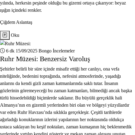
yılında, herkesin peşinde olduğu bu gizemi ortaya çıkarıyor: beyaz
ışığın içindeki renkler.
Çiğdem Aslantaş
Oku
6 dk
15/09/2025
Bongo İncelemeler
Ruhr Müzesi: Benzersiz Varoluş
Şehirler belirli bir süre içinde misafir ettiği her canlıyı, ona vefa
niteliğinde, bedenini toprağında, nefesini atmosferinde, yaşadığı
anlarını da kendi gizli zaman katmanlarında saklı tutar. İnsanın
gözlerinin göremeyeceği bu zaman katmanları, bilmediği ancak başka
türlü hissedebildiği biçimlerde saklanır. Bu büyülü gerçeklik hali
Almanya’nın en gizemli yerlerinden biri olan ve bölgeyi yüzyıllardır
var eden Ruhr Havzası’nda sıklıkla gerçekleşir. Çeşitli tarihlerde
ağırladığı konuklarının izlerini yapılarının her noktasında oldukça
ustaca saklayan bu keşif noktaları, zaman kumaşının hiç beklenmedik
yerlerinde yırtılıp kendini gösterir ve mekan zaman algısını unutan