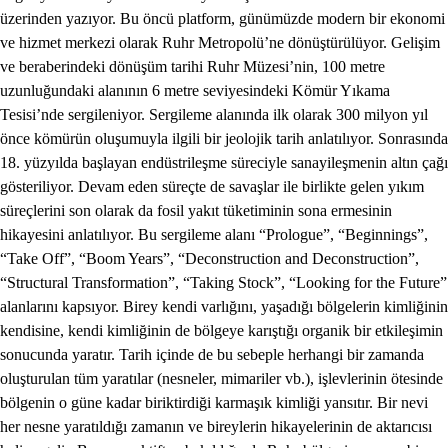
üzerinden yazıyor. Bu öncü platform, günümüzde modern bir ekonomi
ve hizmet merkezi olarak Ruhr Metropolü’ne dönüştürülüyor. Gelişim
ve beraberindeki dönüşüm tarihi Ruhr Müzesi’nin, 100 metre
uzunluğundaki alanının 6 metre seviyesindeki Kömür Yıkama
Tesisi’nde sergileniyor. Sergileme alanında ilk olarak 300 milyon yıl
önce kömürün oluşumuyla ilgili bir jeolojik tarih anlatılıyor. Sonrasında
18. yüzyılda başlayan endüstrileşme süreciyle sanayileşmenin altın çağı
gösteriliyor. Devam eden süreçte de savaşlar ile birlikte gelen yıkım
süreçlerini son olarak da fosil yakıt tüketiminin sona ermesinin
hikayesini anlatılıyor. Bu sergileme alanı “Prologue”, “Beginnings”,
“Take Off”, “Boom Years”, “Deconstruction and Deconstruction”,
“Structural Transformation”, “Taking Stock”, “Looking for the Future”
alanlarını kapsıyor. Birey kendi varlığını, yaşadığı bölgelerin kimliğinin
kendisine, kendi kimliğinin de bölgeye karıştığı organik bir etkileşimin
sonucunda yaratır. Tarih içinde de bu sebeple herhangi bir zamanda
oluşturulan tüm yaratılar (nesneler, mimariler vb.), işlevlerinin ötesinde
bölgenin o güne kadar biriktirdiği karmaşık kimliği yansıtır. Bir nevi
her nesne yaratıldığı zamanın ve bireylerin hikayelerinin de aktarıcısı