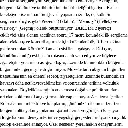
uzun tarihi sergileniyor. Sergiler mimarinin endüstriyel estetiğinin,
bölgenin kültürel ve tarihi birikiminin birlikteliğini içeriyor. Kalıcı
koleksiyon ise mimarinin işlevsel yapısının izinde, üç katlı bir
sergileme kurgusuyla “Present” (Takdim), “Memory” (Bellek) ve
“History” (Geçmiş) olarak oluşturuluyor.
TAKDİM
Ziyaretçi
etkileyici giriş alanını geçtikten sonra, 17 metre kotundaki ilk sergileme
alanındaki taş ve kömürü ayırmak için kullanılan büyük bir makine
platformu olan Kömür Yıkama Tesisi ile karşılaşıyor. Dolaşım,
kömürün alındığı eski pistin rotasından devam ediyor ve böylece
ziyaretçiler yukarıdan aşağıya doğru, üzerinde bulundukları bölgenin
bugününden geçmişine doğru iniyor. Müzede tarih akışının bugünden
başlatılmasının en önemli sebebi, ziyaretçilerin üzerinde bulundukları
havzayı daha net kavrayabilmeleri ve sonrasında tarihine yolculuk
yapmaları. Böylelikle serginin ana teması doğal ve politik sınırları
ortadan kaldırarak karşılaştırmalı bir yapı sunuyor. Ana tema içerikte
Ruhr alanının mitlerini ve kalıplarını, günümüzün fenomenlerini ve
bölgenin altta yatan yapılarının görüntülerini ve görüşleri kapsıyor.
Bölge halkının deneyimlerini ve yaşadığı gerçekleri, milyonlarca yıllık
jeoloji ekseninde anlatıyor. Özel nesneler, yerel halkın deneyimlerini