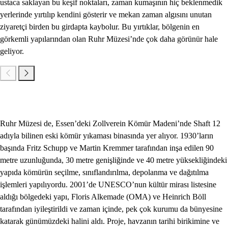
ustaca saklayan bu keşif noktaları, zaman kumaşının hiç beklenmedik
yerlerinde yırtılıp kendini gösterir ve mekan zaman algısını unutan
ziyaretçi birden bu girdapta kaybolur. Bu yırtıklar, bölgenin en
görkemli yapılarından olan Ruhr Müzesi’nde çok daha görünür hale
geliyor.
Ruhr Müzesi de, Essen’deki Zollverein Kömür Madeni’nde Shaft 12
adıyla bilinen eski kömür yıkaması binasında yer alıyor. 1930’ların
başında Fritz Schupp ve Martin Kremmer tarafından inşa edilen 90
metre uzunluğunda, 30 metre genişliğinde ve 40 metre yüksekliğindeki
yapıda kömürün seçilme, sınıflandırılma, depolanma ve dağıtılma
işlemleri yapılıyordu. 2001’de UNESCO’nun kültür mirası listesine
aldığı bölgedeki yapı, Floris Alkemade (OMA) ve Heinrich Böll
tarafından iyileştirildi ve zaman içinde, pek çok kurumu da bünyesine
katarak günümüzdeki halini aldı. Proje, havzanın tarihi birikimine ve