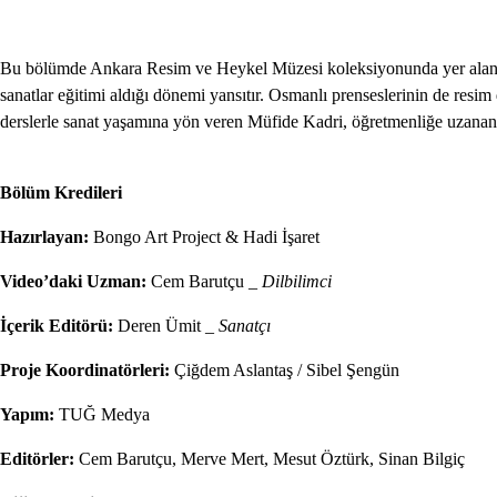
Bu bölümde Ankara Resim ve Heykel Müzesi koleksiyonunda yer ala
sanatlar eğitimi aldığı dönemi yansıtır. Osmanlı prenseslerinin de resi
derslerle sanat yaşamına yön veren Müfide Kadri, öğretmenliğe uzanan 
Bölüm Kredileri
Hazırlayan:
Bongo Art Project & Hadi İşaret
Video’daki Uzman:
Cem Barutçu _
Dilbilimci
İçerik Editörü:
Deren Ümit _
Sanatçı
Proje Koordinatörleri:
Çiğdem Aslantaş / Sibel Şengün
Yapım:
TUĞ Medya
Editörler:
Cem Barutçu, Merve Mert, Mesut Öztürk, Sinan Bilgiç