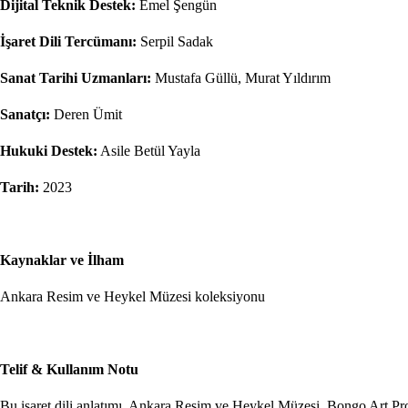
Dijital Teknik Destek:
Emel Şengün
İşaret Dili Tercümanı:
Serpil Sadak
Sanat Tarihi Uzmanları:
Mustafa Güllü, Murat Yıldırım
Sanatçı:
Deren Ümit
Hukuki Destek:
Asile Betül Yayla
Tarih:
2023
Kaynaklar ve İlham
Ankara Resim ve Heykel Müzesi koleksiyonu
Telif & Kullanım Notu
Bu işaret dili anlatımı, Ankara Resim ve Heykel Müzesi, Bongo Art Project