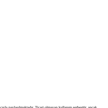
acıyla paylaşılmaktadır. Ticari olmayan kullanım serbesttir, ancak