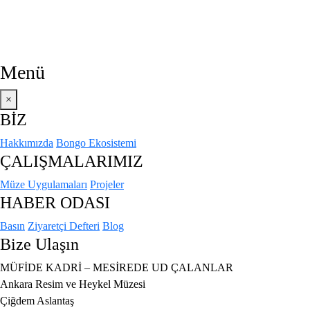
Menü
×
BİZ
Hakkımızda
Bongo Ekosistemi
ÇALIŞMALARIMIZ
Müze Uygulamaları
Projeler
HABER ODASI
Basın
Ziyaretçi Defteri
Blog
Bize Ulaşın
MÜFIDE KADRI – MESIREDE UD ÇALANLAR
Ankara Resim ve Heykel Müzesi
Çiğdem Aslantaş