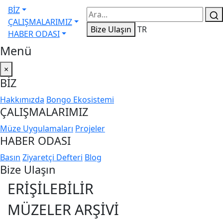
BİZ
ÇALIŞMALARIMIZ
Bize Ulaşın
TR
HABER ODASI
Menü
×
BİZ
Hakkımızda
Bongo Ekosistemi
ÇALIŞMALARIMIZ
Müze Uygulamaları
Projeler
HABER ODASI
Basın
Ziyaretçi Defteri
Blog
Bize Ulaşın
ERIŞILEBILIR
MÜZELER ARŞIVI