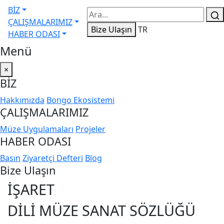
BİZ
ÇALIŞMALARIMIZ
Bize Ulaşın
TR
HABER ODASI
Menü
×
BİZ
Hakkımızda
Bongo Ekosistemi
ÇALIŞMALARIMIZ
Müze Uygulamaları
Projeler
HABER ODASI
Basın
Ziyaretçi Defteri
Blog
Bize Ulaşın
İŞARET
DILI MÜZE SANAT SÖZLÜĞÜ