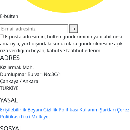
E-bülten
→
E-posta adresimin, bülten gönderiminin yapılabilmesi
amacıyla, yurt dışındaki sunuculara gönderilmesine açık
rıza verdiğimi beyan, kabul ve taahhüt ederim.
ADRES
Kızılırmak Mah.
Dumlupınar Bulvarı No:3C/1
Çankaya / Ankara
TÜRKİYE
YASAL
Erişilebilirlik Beyanı
Gizlilik Politikası
Kullanım Şartları
Çerez
Politikası
Fikri Mülkiyet
SOSYAL