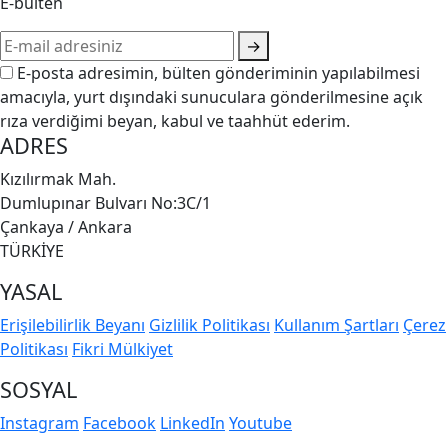
E-bülten
→
E-posta adresimin, bülten gönderiminin yapılabilmesi
amacıyla, yurt dışındaki sunuculara gönderilmesine açık
rıza verdiğimi beyan, kabul ve taahhüt ederim.
ADRES
Kızılırmak Mah.
Dumlupınar Bulvarı No:3C/1
Çankaya / Ankara
TÜRKİYE
YASAL
Erişilebilirlik Beyanı
Gizlilik Politikası
Kullanım Şartları
Çerez
Politikası
Fikri Mülkiyet
SOSYAL
Instagram
Facebook
LinkedIn
Youtube