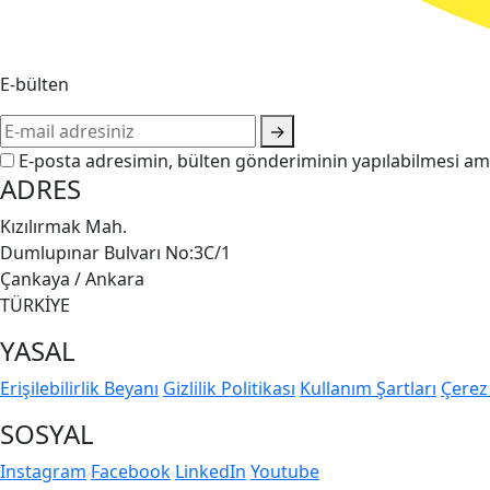
E-bülten
→
E-posta adresimin, bülten gönderiminin yapılabilmesi ama
ADRES
Kızılırmak Mah.
Dumlupınar Bulvarı No:3C/1
Çankaya / Ankara
TÜRKİYE
YASAL
Erişilebilirlik Beyanı
Gizlilik Politikası
Kullanım Şartları
Çerez 
SOSYAL
Instagram
Facebook
LinkedIn
Youtube