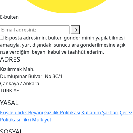
E-bülten
→
E-posta adresimin, bülten gönderiminin yapılabilmesi
amacıyla, yurt dışındaki sunuculara gönderilmesine açık
rıza verdiğimi beyan, kabul ve taahhüt ederim.
ADRES
Kızılırmak Mah.
Dumlupınar Bulvarı No:3C/1
Çankaya / Ankara
TÜRKİYE
YASAL
Erişilebilirlik Beyanı
Gizlilik Politikası
Kullanım Şartları
Çerez
Politikası
Fikri Mülkiyet
SOSYAL