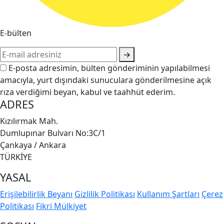
E-bülten
→
E-posta adresimin, bülten gönderiminin yapılabilmesi
amacıyla, yurt dışındaki sunuculara gönderilmesine açık
rıza verdiğimi beyan, kabul ve taahhüt ederim.
ADRES
Kızılırmak Mah.
Dumlupınar Bulvarı No:3C/1
Çankaya / Ankara
TÜRKİYE
YASAL
Erişilebilirlik Beyanı
Gizlilik Politikası
Kullanım Şartları
Çerez
Politikası
Fikri Mülkiyet